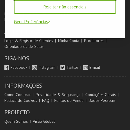
LOJA
Rejeitar não essenciais
Pesquisar
Carrinho de compras
Eventos
Cartões
Produtos
Livro de Reclamações
Gerir Preferências
AUTENTICAÇÃO
Login & Registo de Clientes
Minha Conta
Produtores
Orientadores de Salas
SIGA-NOS
Facebook
Instagram
Twitter
E-mail
INFORMAÇÕES
Como Comprar
Privacidade & Segurança
Condições Gerais
Política de Cookies
FAQ
Pontos de Venda
Dados Pessoais
PROJECTO
Quem Somos
Visão Global