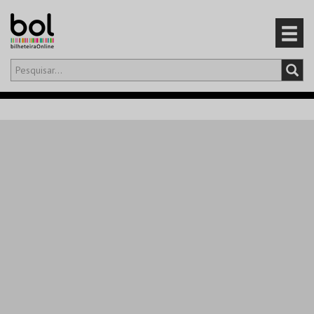
Olá,
iniciar sessão
PT
0
CARRINHO
EVENTOS
CARTÕES
PRODUTOS